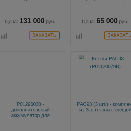
уд. сопротивления
грунта. (4Т, 2х100м,
1х50м, 1х10м, сумка)
131 000
65 000
Цена:
руб.
Цена:
руб.
P01296030 -
PAC93 (3 шт.) - компле
дополнительный
из 3-х токовых клеще
аккумулятор для
микроомметров серии
CA62xx, CA10