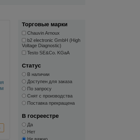
Торговые марки
Chauvin Arnoux
b2 electronic GmbH (High
Voltage Diagnostic)
Testo SE&Co. KGaA
Статус
В наличии
Доступен для заказа
ря
 м
По запросу
Снят с производства
Поставка прекращена
В госреестре
Да
Нет
Не важно