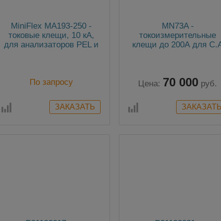
MiniFlex MA193-250 -
MN73A -
токовые клещи, 10 кА,
токоизмерительные
для анализаторов PEL и
клещи до 200А для C.
СА833х
613
70 000
По запросу
Цена:
руб.