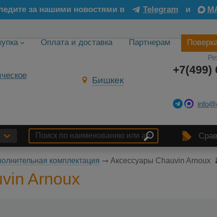
ледите за нашими новостями в
Telegram
и
M
купка
Оплата и доставка
Партнерам
Поверк
Ре
+7(499) 
Бишкек
info@
Срав
олнительная комплектация
Аксессуары Chauvin Arnoux
vin Arnoux