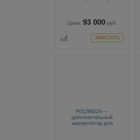
сопротивления
заземления. (2Т, 1х100м,
1х50м, 1х10м, сумка)
93 000
Цена:
руб.
P01296024 —
дополнительный
аккумулятор для
анализаторов CA833x