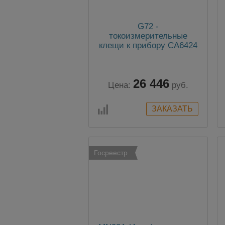
G72 -
токоизмерительные
клещи к прибору СА6424
26 446
Цена:
руб.
Госреестр