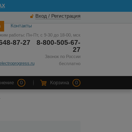
AX
Вход / Регистрация
а
Контакты
жим работы: Пн-Пт, с 9-30 до 18-00, мск
648-87-27
8-800-505-67-
27
Звонок по России
electroprogress.ru
бесплатно
нение
0
Корзина
0