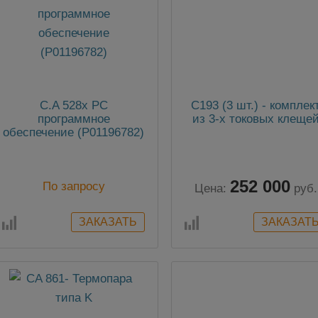
C.A 528x PC
C193 (3 шт.) - комплек
программное
из 3-х токовых клеще
обеспечение (P01196782)
252 000
По запросу
Цена:
руб.