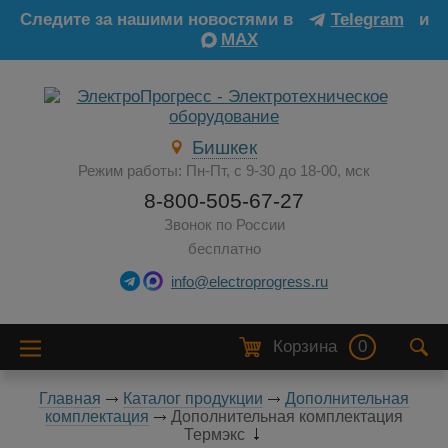
Следите за нашими новостями в
Telegram
и
MAX
Бишкек
Режим работы: Пн-Пт, с 9-30 до 18-00, мск
8-800-505-67-27
Звонок по России
бесплатно
info@electroprogress.ru
Корзина
0
Главная
Каталог продукции
Дополнительная
комплектация
Дополнительная комплектация
Термэкс