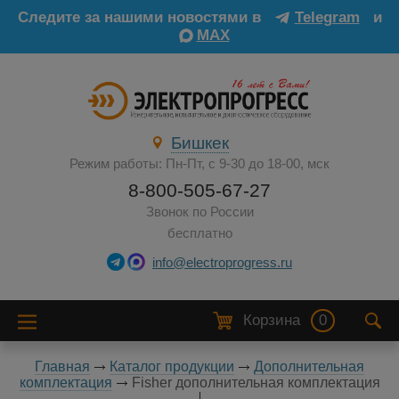
Следите за нашими новостями в
Telegram
и
MAX
Бишкек
Режим работы: Пн-Пт, с 9-30 до 18-00, мск
8-800-505-67-27
Звонок по России
бесплатно
info@electroprogress.ru
Корзина
0
Главная
Каталог продукции
Дополнительная
комплектация
Fisher дополнительная комплектация