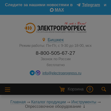
Следите за нашими новостями в
Telegram
и
MAX
Бишкек
Режим работы: Пн-Пт, с 9-30 до 18-00, мск
8-800-505-67-27
Звонок по России
бесплатно
info@electroprogress.ru
Корзина
0
Главная
Каталог продукции
Инструменты
Опрессовочное оборудование