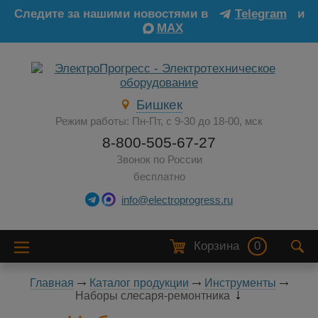
Следите за нашими новостями в
Telegram
и
MAX
Бишкек
Режим работы: Пн-Пт, с 9-30 до 18-00, мск
8-800-505-67-27
Звонок по России
бесплатно
info@electroprogress.ru
Корзина
0
Главная
Каталог продукции
Инструменты
Наборы слесаря-ремонтника