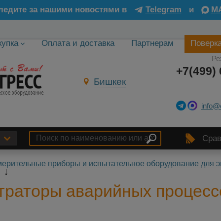
ледите за нашими новостями в
Telegram
и
M
купка
Оплата и доставка
Партнерам
Поверк
Ре
+7(499) 
Бишкек
info@
Срав
ерительные приборы и испытательное оборудование для э
в
траторы аварийных процесс