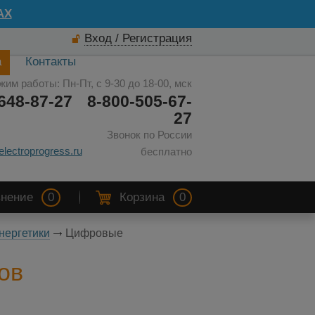
AX
Вход / Регистрация
а
Контакты
жим работы: Пн-Пт, с 9-30 до 18-00, мск
648-87-27
8-800-505-67-
27
Звонок по России
electroprogress.ru
бесплатно
нение
0
Корзина
0
нергетики
Цифровые
ов