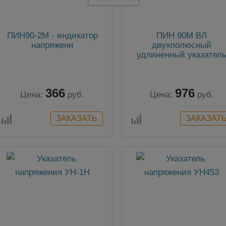
ПИН90-2М - индикатор
ПИН 90М ВЛ
напряжени
двухполюсный
удлиненный указател
50-1000В для воздушн
линий с определение
фазы
366
976
Цена:
руб.
Цена:
руб.