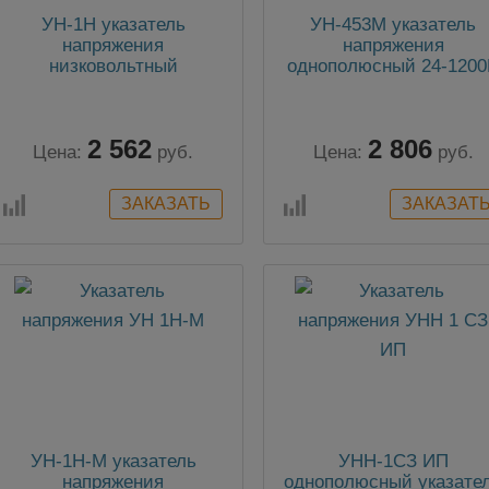
УН-1Н указатель
УН-453М указатель
напряжения
напряжения
низковольтный
однополюсный 24-120
2 562
2 806
Цена:
руб.
Цена:
руб.
УН-1Н-М указатель
УНН-1СЗ ИП
напряжения
однополюсный указате