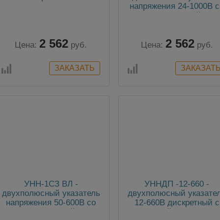
напряжения 24-1000В с
светозвуковой и
импульсной индикаци
2 562
2 562
Цена:
руб.
Цена:
руб.
УНН-1СЗ ВЛ -
УННДП -12-660 -
двухполюсный указатель
двухполюсный указате
напряжения 50-600В со
12-660В дискретный с
светозвуковой и
прозвонкой и фонарик