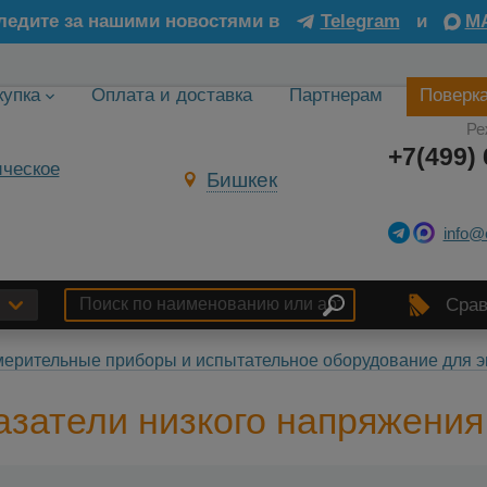
ледите за нашими новостями в
Telegram
и
M
купка
Оплата и доставка
Партнерам
Поверк
Ре
+7(499) 
Бишкек
info@
Срав
ерительные приборы и испытательное оборудование для э
азатели низкого напряжения