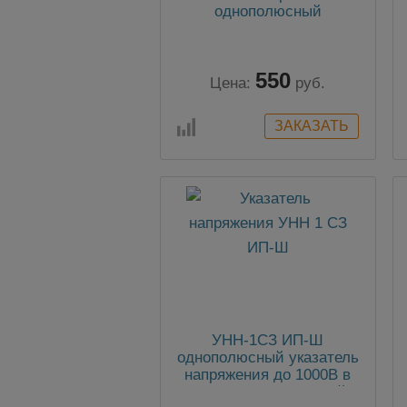
однополюсный
550
Цена:
руб.
УНН-1СЗ ИП-Ш
однополюсный указатель
напряжения до 1000В в
комплекте со штангой