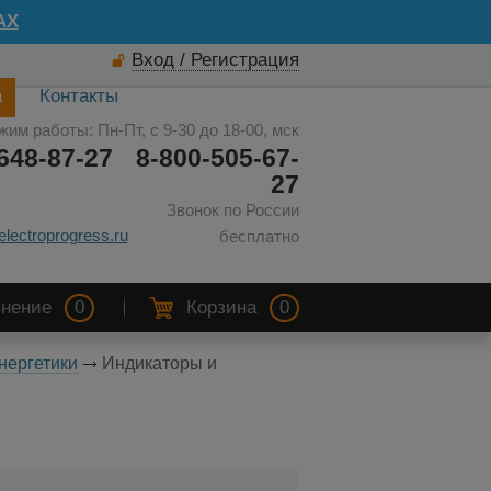
AX
Вход / Регистрация
а
Контакты
жим работы: Пн-Пт, с 9-30 до 18-00, мск
648-87-27
8-800-505-67-
27
Звонок по России
electroprogress.ru
бесплатно
нение
0
Корзина
0
нергетики
Индикаторы и