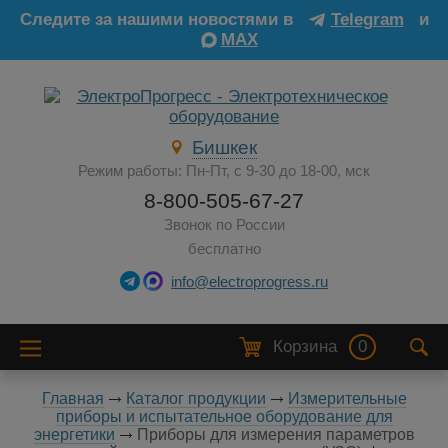
Следите за нашими новостями в
Telegram
и
MAX
Бишкек
Режим работы: Пн-Пт, с 9-30 до 18-00, мск
8-800-505-67-27
Звонок по России
бесплатно
info@electroprogress.ru
Корзина
0
Главная
Каталог продукции
Измерительные
приборы и испытательное оборудование для
энергетики
Приборы для измерения параметров