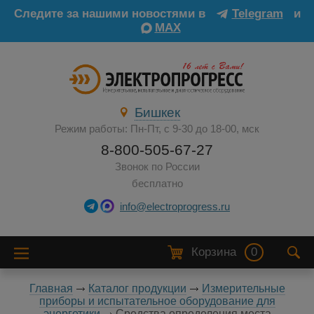
Следите за нашими новостями в
Telegram
и
MAX
Бишкек
Режим работы: Пн-Пт, с 9-30 до 18-00, мск
8-800-505-67-27
Звонок по России
бесплатно
info@electroprogress.ru
Корзина
0
Главная
Каталог продукции
Измерительные
приборы и испытательное оборудование для
энергетики
Средства определения места