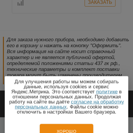
Для заказа нужного прибора, необходимо добавить
его в корзину и нажать на конопку "Оформить".
Вся информация на сайте носит справочный
характер и не является публичной офертой,
определяемой положениями статьи 437 гк рф.,
технические параметры и комплект поставки
товара могут быть изменены производителем
без предварительного уведомления!
Для улучшения работы мы можем собирать
данные, используя cookies и сервис
Яндекс.Метрика. Это соответствует
политике
в
2009-2026 © ЭлектроПрогресс -
отношении персональных данных. Продолжая
работу на сайте вы даёте
согласие на обработку
Электротехническое оборудование
персональных данных
. Файлы cookie можно
отключить в настройках Вашего браузера.
Бишкек, Чуйская область
Все города
ХОРОШО