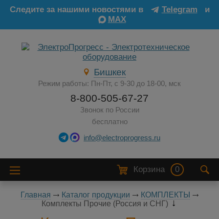
Следите за нашими новостями в
Telegram
и
MAX
Бишкек
Режим работы: Пн-Пт, с 9-30 до 18-00, мск
8-800-505-67-27
Звонок по России
бесплатно
info@electroprogress.ru
Корзина
0
Главная
Каталог продукции
КОМПЛЕКТЫ
Комплекты Прочие (Россия и СНГ)