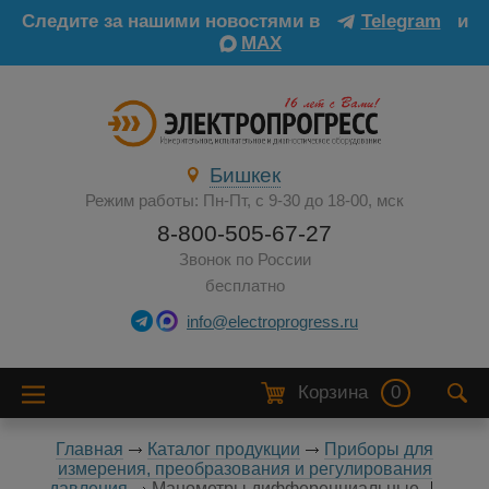
Следите за нашими новостями в
Telegram
и
MAX
Бишкек
Режим работы: Пн-Пт, с 9-30 до 18-00, мск
8-800-505-67-27
Звонок по России
бесплатно
info@electroprogress.ru
Корзина
0
Главная
Каталог продукции
Приборы для
измерения, преобразования и регулирования
давления
Манометры дифференциальные