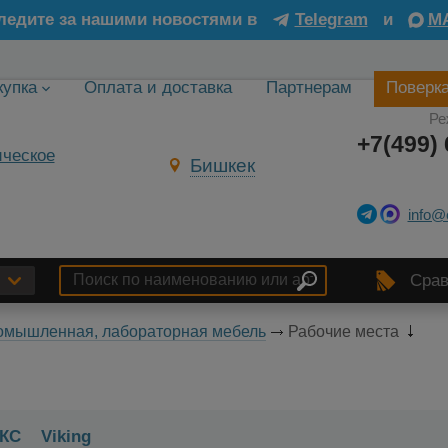
ледите за нашими новостями в
Telegram
и
M
купка
Оплата и доставка
Партнерам
Поверк
Ре
+7(499) 
Бишкек
info@
Срав
омышленная, лабораторная мебель
Рабочие места
КС
Viking