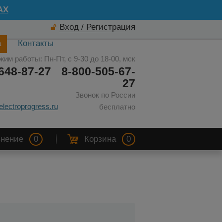
AX
Вход / Регистрация
а
Контакты
жим работы: Пн-Пт, с 9-30 до 18-00, мск
648-87-27
8-800-505-67-
27
Звонок по России
electroprogress.ru
бесплатно
нение
0
Корзина
0