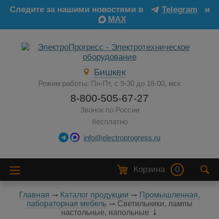
Следите за нашими новостями в
Telegram
и
MAX
Бишкек
Режим работы: Пн-Пт, с 9-30 до 18-00, мск
8-800-505-67-27
Звонок по России
бесплатно
info@electroprogress.ru
Корзина
0
Главная
Каталог продукции
Промышленная,
лабораторная мебель
Светильники, лампы
настольные, напольные