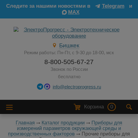
Следите за нашими новостями в
Telegram
и
MAX
Бишкек
Режим работы: Пн-Пт, с 9-30 до 18-00, мск
8-800-505-67-27
Звонок по России
бесплатно
info@electroprogress.ru
Корзина
0
Главная
Каталог продукции
Приборы для
измерений параметров окружающей среды и
производственных факторов
Прочие приборы для