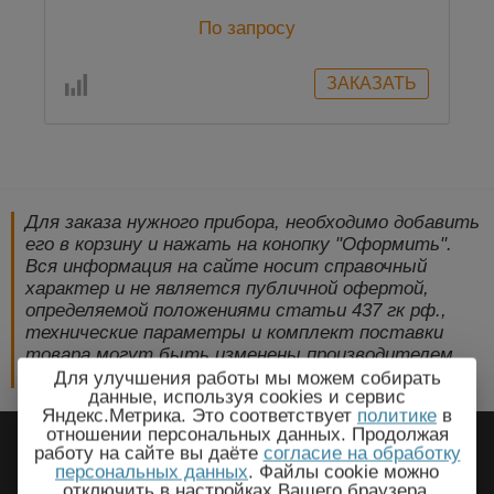
По запросу
Для заказа нужного прибора, необходимо добавить
его в корзину и нажать на конопку "Оформить".
Вся информация на сайте носит справочный
характер и не является публичной офертой,
определяемой положениями статьи 437 гк рф.,
технические параметры и комплект поставки
товара могут быть изменены производителем
без предварительного уведомления!
Для улучшения работы мы можем собирать
данные, используя cookies и сервис
Яндекс.Метрика. Это соответствует
политике
в
2009-2026 © ЭлектроПрогресс -
отношении персональных данных. Продолжая
работу на сайте вы даёте
согласие на обработку
Электротехническое оборудование
персональных данных
. Файлы cookie можно
отключить в настройках Вашего браузера.