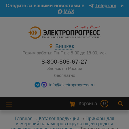
Следите за нашими новостями в
Telegram
и
MAX
Бишкек
Режим работы: Пн-Пт, с 9-30 до 18-00, мск
8-800-505-67-27
Звонок по России
бесплатно
info@electroprogress.ru
Корзина
0
Главная
Каталог продукции
Приборы для
измерений параметров окружающей среды и
производственных факторов
Тестер масла для