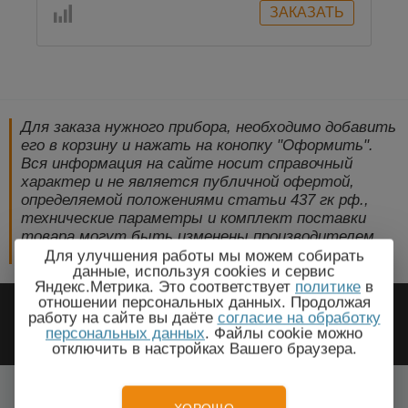
Для заказа нужного прибора, необходимо добавить
его в корзину и нажать на конопку "Оформить".
Вся информация на сайте носит справочный
характер и не является публичной офертой,
определяемой положениями статьи 437 гк рф.,
технические параметры и комплект поставки
товара могут быть изменены производителем
без предварительного уведомления!
Для улучшения работы мы можем собирать
данные, используя cookies и сервис
Яндекс.Метрика. Это соответствует
политике
в
2009-2026 © ЭлектроПрогресс -
отношении персональных данных. Продолжая
работу на сайте вы даёте
согласие на обработку
Электротехническое оборудование
персональных данных
. Файлы cookie можно
отключить в настройках Вашего браузера.
Бишкек, Чуйская область
Все города